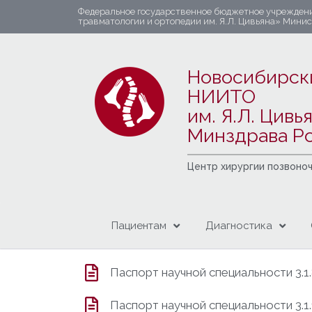
Федеральное государственное бюджетное учрежден
травматологии и ортопедии им. Я.Л. Цивьяна» Мини
Новосибирск
НИИТО
им. Я.Л. Цивь
Минздрава Р
Центр хирургии позвоно
Пациентам
Диагностика
Паспорт научной специальности 3.1
Паспорт научной специальности 3.1