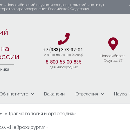
ие «Новосибирский научно-исследовательский институт
стерства здравоохранения Российской Федерации
ий
яна
+7 (383) 37
3-32-01​
оссии
c 8-00 до 20-00 (мск+4)
Новосибирcк,
Фрунзе, 17
8-800-55-00-835
для иногородних
чника
Об институте
Вакансии
Отделения
Наука
.8. «Травматология и ортопедия»
.10. «Нейрохирургия»