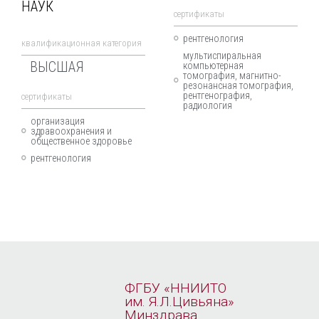
НАУК
cертификаты
рентгенология
квалификационная категория
мультиспиральная
ВЫСШАЯ
компьютерная
томография, магнитно-
резонансная томография,
рентгенография,
cертификаты
радиология
организация
здравоохранения и
общественное здоровье
рентгенология
ФГБУ «ННИИТО
им. Я.Л.Цивьяна»
Минздрава