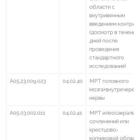
области с
внутривенным
введением контрас
(досмотр в течение
дней после
проведения
стандартного
исследования)
A05.23.009.023
04.02.40
МРТ головного
мозга+внутречереп
нервы
A05.03.002.011
04.02.41
МРТ илеосакральн
сочленений или
крестцово-
копчиковой области