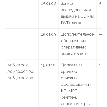
15.01.08
Запись
500
исследования и
выдача на CD или
DVD-диске
15.01.09
Дополнительное
―
обеспечение
оперативных
вмешательств
A06.30.002,
15.01.10
Доплата за
1 25
A06.30.002.001,
срочное
A06.30.002.002
описание
обследований -
КТ, МРТ,
рентген,
денситометрия