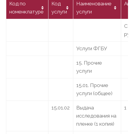
Код по
Код
Наименование
Амб
номенклатуре
услуги
услуги
Сто
руб
Услуги ФГБУ
15. Прочие
услуги
15.01. Прочие
услуги (общее)
15.01.02
Выдача
1 25
исследования на
пленке (1 копия)