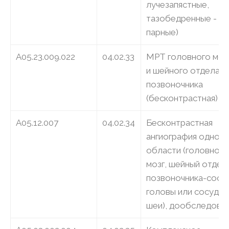
лучезапястные,
тазобедренные -
парные)
A05.23.009.022
04.02.33
МРТ головного моз
и шейного отдела
позвоночника
(бесконтрастная)
A05.12.007
04.02.34
Бесконтрастная
ангиография одной
области (головной
мозг, шейный отдел
позвоночника-сосу
головы или сосуды
шеи), дообследова