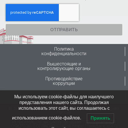
ОТПРАВИТЬ
Политика
конфиденциальности
Вышестоящие и
контролирующие органы
Противодействие
коррупции
Горячая линия
Мы используем cookie-файлы для наилучшего
Минздрава России
представления нашего сайта. Продолжая
использовать этот сайт, вы соглашаетесь с
© 1946-2024 ФГБУ “ННИИТО им. Я.Л.Цивьяна” Минздрава
России
использованием cookie-файлов.
Принять
ИНФОРМАЦИЯ НА САЙТЕ НЕ ЯВЛЯЕТСЯ ПУБЛИЧНОЙ
ОФЕРТОЙ, СОГЛАСНО СТАТЬЕ №437 ГРАЖДАНСКОГО