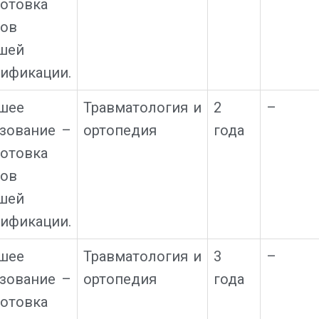
отовка
ров
шей
ификации.
шее
Травматология и
2
–
зование –
ортопедия
года
отовка
ров
шей
ификации.
шее
Травматология и
3
–
зование –
ортопедия
года
отовка