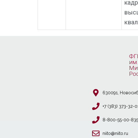
кад
выс
квал
ФГ
им.
Ми
Ро
630091, Новосиб
+7 (383) 373-32-0
8-800-55-00-83
niito@niito.ru