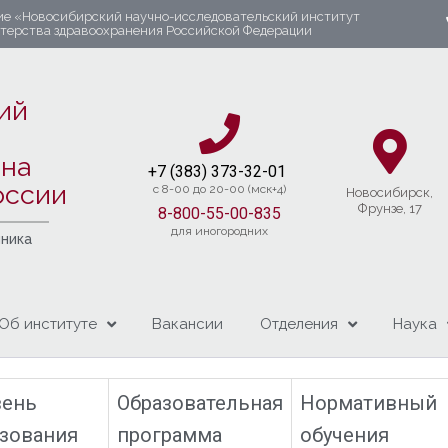
ие «Новосибирский научно-исследовательский институт
стерства здравоохранения Российской Федерации
ий
яна
+7 (383) 37
3-32-01​
оссии
c 8-00 до 20-00 (мск+4)
Новосибирcк,
Фрунзе, 17
8-800-55-00-835
для иногородних
чника
Об институте
Вакансии
Отделения
Наука
вень
Образовательная
Нормативн
зования
программа
обучения