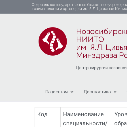
Федеральное государственное бюджетное учрежден
травматологии и ортопедии им. Я.Л. Цивьяна» Мини
Новосибирск
НИИТО
им. Я.Л. Цивь
Минздрава Р
Центр хирургии позвоно
Пациентам
Диагностика
Код
Наименование
Уро
специальности/
обра