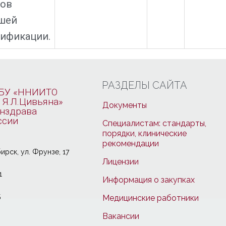
ров
шей
ификации.
РАЗДЕЛЫ САЙТА
БУ «ННИИТО
 Я.Л.Цивьяна»
Документы
нздрава
ссии
Специалистам: стандарты,
порядки, клинические
рекомендации
ирcк, ул. Фрунзе, 17
Лицензии
1
Информация о закупках
5
Медицинские работники
Вакансии