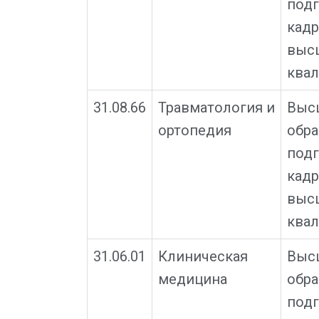
подг
кад
выс
квал
31.08.66
Травматология и
Выс
ортопедия
обра
подг
кад
выс
квал
31.06.01
Клиническая
Выс
медицина
обра
подг