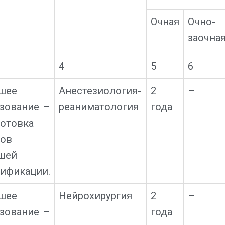
Очная
Очно-
заочна
4
5
6
шее
Анестезиология-
2
–
зование –
реаниматология
года
отовка
ров
шей
ификации.
шее
Нейрохирургия
2
–
зование –
года