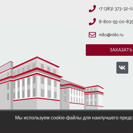
+7 (383) 373-32-0
8-800-55-00-83
niito@niito.ru
ЗАКАЗАТЬ
Политика
Мы используем cookie-файлы для наилучшего предст
конфиденциальности
к
© 1946-2024 ФГБУ “ННИИТО им. Я.Л.Цивьяна” Ми