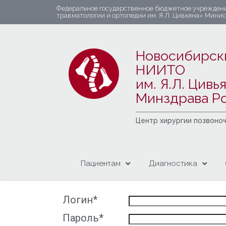
Федеральное государственное бюджетное учрежден
травматологии и ортопедии им. Я.Л. Цивьяна» Мини
Новосибирск
НИИТО
им. Я.Л. Цивь
Минздрава Р
Центр хирургии позвоно
Пациентам
Диагностика
Логин*
Пароль*