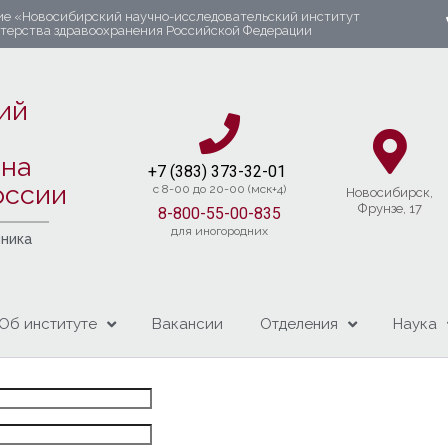
ие «Новосибирский научно-исследовательский институт
стерства здравоохранения Российской Федерации
ий
яна
+7 (383) 37
3-32-01​
оссии
c 8-00 до 20-00 (мск+4)
Новосибирcк,
Фрунзе, 17
8-800-55-00-835
для иногородних
чника
Об институте
Вакансии
Отделения
Наука