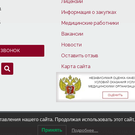
Лицензии
1
Информация о закупках
5
Медицинские работники
Вакансии
Новости
 ЗВОНОК
Оставить отзыв
Карта сайта
Вышестоящие и
Противодействие
авления нашего сайта. Продолжая использовать этот сайт,
онтролирующие органы
коррупции
Принять
Подробнее…
ИНФОРМАЦИЯ НА СА
нздрава России