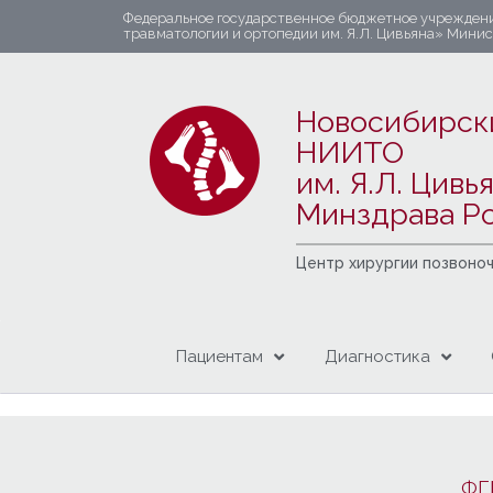
Федеральное государственное бюджетное учрежден
травматологии и ортопедии им. Я.Л. Цивьяна» Мини
Новосибирск
НИИТО
им. Я.Л. Цивь
Минздрава Р
Центр хирургии позвоно
Пациентам
Диагностика
ФГ