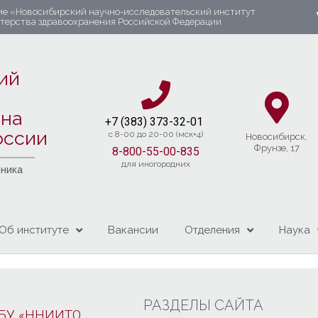
ие «Новосибирский научно-исследовательский институт
стерства здравоохранения Российской Федерации
ий
яна
+7 (383) 37
3-32-01​
оссии
c 8-00 до 20-00 (мск+4)
Новосибирcк,
Фрунзе, 17
8-800-55-00-835
для иногородних
чника
Об институте
Вакансии
Отделения
Наука
РАЗДЕЛЫ САЙТА
БУ «ННИИТО