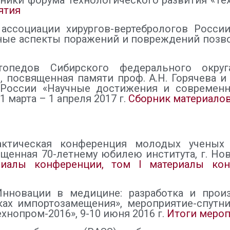
ники форума технологического развития «Тех
ятия
 ассоциации хирургов-вертебрологов Росс
е аспекты поражений и повреждений позвоно
ртопедов Сибирского федерального округ
, посвященная памяти проф. А.Н. Горячева и
России «Научные достижения и современн
 марта – 1 апреля 2017 г.
Сборник материало
рактическая конференция молодых учены
щенная 70-летнему юбилею института, г. Ново
риалы конференции, том I
материалы кон
нновации в медицине: разработка и прои
ках импортозамещения», мероприятие-спутн
хнопром-2016», 9-10 июня 2016 г.
Итоги меро