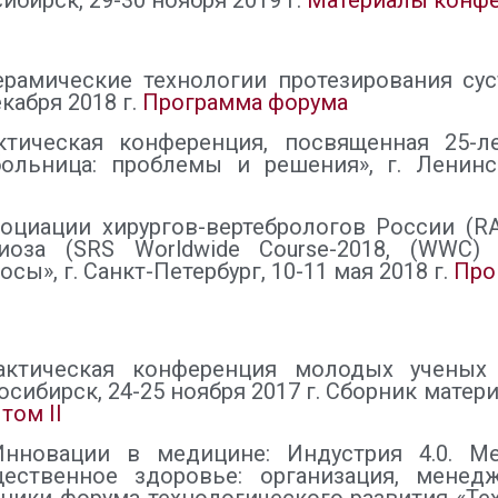
ибирск, 29-30 ноября 2019 г.
Материалы конф
ерамические технологии протезирования су
екабря 2018 г.
Программа форума
актическая конференция, посвященная 25-
льница: проблемы и решения», г. Ленинск
оциации хирургов-вертебрологов России (R
оза (SRS Worldwide Course-2018, (WWC) «
», г. Санкт-Петербург, 10-11 мая 2018 г.
Про
рактическая конференция молодых учены
осибирск, 24-25 ноября 2017 г. Сборник матер
том II
новации в медицине: Индустрия 4.0. Мед
ственное здоровье: организация, менед