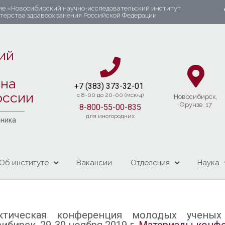
ие «Новосибирский научно-исследовательский институт
стерства здравоохранения Российской Федерации
ий
яна
+7 (383) 37
3-32-01​
оссии
c 8-00 до 20-00 (мск+4)
Новосибирcк,
Фрунзе, 17
8-800-55-00-835
для иногородних
чника
Об институте
Вакансии
Отделения
Наука
рактическая конференция молодых учены