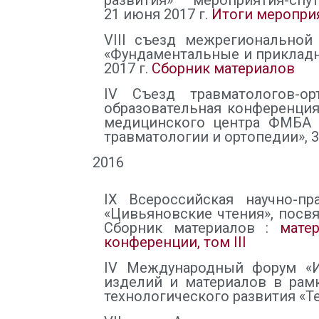
развития» – мероприятия-спут
21 июня 2017 г.
Итоги меропри
VIII съезд межрегиональной
«Фундаментальные и прикладны
2017 г.
Сборник материалов
IV Съезд травматологов-о
образовательная конференция
медицинского центра ФМБА 
травматологии и ортопедии», 31
2016
IX Всероссийская научно-п
«Цивьяновские чтения», посвя
Сборник материалов :
мате
конференции, том III
IV Международный форум «И
изделий и материалов в рам
технологического развития «Те