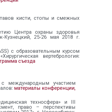
еренции
ставов кисти, стопы и смежных
летию Центра охраны здоровья
-Кузнецкий, 25-26 мая 2018 г.
ASS) c образовательным курсом
Хирургическая вертебрология:
грамма съезда
х с международным участием
иалов:
материалы конференции,
ицинская техносфера» и III
жмент, право – перспективы