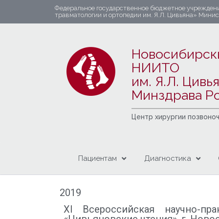
Федеральное государственное бюджетное учрежден
травматологии и ортопедии им. Я.Л. Цивьяна» Мини
Новосибирск
НИИТО
им. Я.Л. Цивь
Минздрава Р
Центр хирургии позвоно
Пациентам
Диагностика
2019
XI Всероссийская научно-п