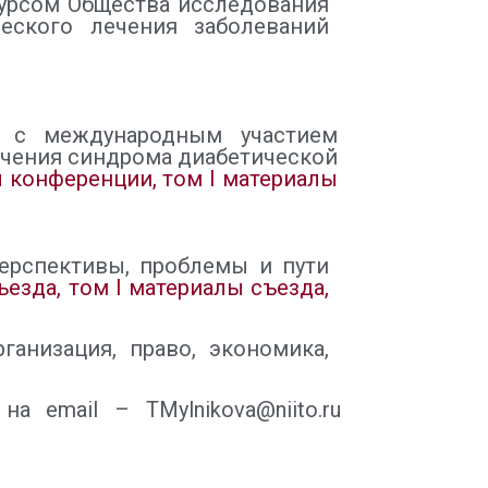
курсом Общества исследования
еского лечения заболеваний
ых с международным участием
ечения синдрома диабетической
 конференции, том I
материалы
перспективы, проблемы и пути
езда, том I
материалы съезда,
анизация, право, экономика,
 email – TMylnikova@niito.ru