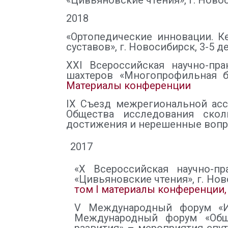
«Цивьяновские чтения», г. Новос
2018
«Ортопедические инновации. К
суставов», г. Новосибирск, 3-5 д
XXI Всероссийская научно-пр
шахтеров «Многопрофильная бо
Материалы конференции
IX Съезд межрегиональной асс
Общества исследования сколи
достижения и нерешенные вопросы
2017
«X Всероссийская научно-п
«Цивьяновские чтения», г. Нов
том I
материалы конференции, 
V Международный форум «Ин
Международный форум «Обще