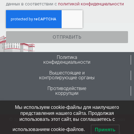
данных в соответствии с
политикой конфиденциальности
ОТПРАВИТЬ
Политика
конфиденциальности
Вышестоящие и
контролирующие органы
Противодействие
коррупции
Горячая линия
Мы используем cookie-файлы для наилучшего
Минздрава России
представления нашего сайта. Продолжая
использовать этот сайт, вы соглашаетесь с
© 1946-2024 ФГБУ “ННИИТО им. Я.Л.Цивьяна” Минздрава
России
использованием cookie-файлов.
Принять
ИНФОРМАЦИЯ НА САЙТЕ НЕ ЯВЛЯЕТСЯ ПУБЛИЧНОЙ