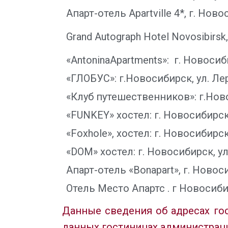
Апарт-отель Apartville 4*, г. Ново
Grand Autograph Hotel Novosibirsk
«AntoninaApartments»: г. Новосиби
«ГЛОБУС»: г.Новосибирск, ул. Лерм
«Клуб путешественников»: г.Новос
«FUNKEY» хостел: г. Новосибирск, у
«Foxhole», хостел: г. Новосибирск,
«DOM» хостел: г. Новосибирск, ул.
Апарт-отель «Bonapart», г. Новоси
Отель Место Апартс . г Новосиб
Данные сведения об адресах го
данных гостиницах администраци