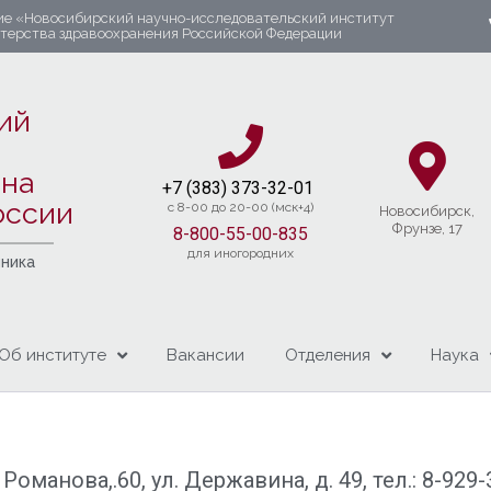
ие «Новосибирский научно-исследовательский институт
стерства здравоохранения Российской Федерации
ий
яна
+7 (383) 37
3-32-01​
оссии
c 8-00 до 20-00 (мск+4)
Новосибирcк,
Фрунзе, 17
8-800-55-00-835
для иногородних
чника
Об институте
Вакансии
Отделения
Наука
Романова,.60, ул. Державина, д. 49, тел.: 8-929-