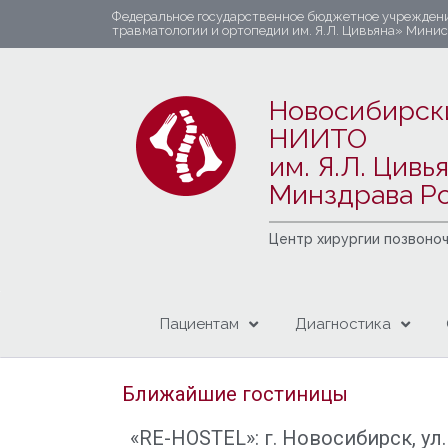
Федеральное государственное бюджетное учрежден
травматологии и ортопедии им. Я.Л. Цивьяна» Мини
Новосибирск
НИИТО
им. Я.Л. Цивь
Минздрава Р
Центр хирургии позвоно
Пациентам
Диагностика
Ближайшие гостиницы
«RE-HOSTEL»: г. Новосибирск, ул. 