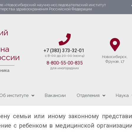
ие «Новосибирский научно-исследовательский институт
стерства здравоохранения Российской Федерации
ий
яна
+7 (383) 37
3-32-01​
оссии
c 8-00 до 20-00 (мск+4)
Новосибирcк,
Фрунзе, 17
8-800-55-00-835
для иногородних
чника
Об институте
Вакансии
Отделения
Наука
лену семьи или иному законному представи
ние с ребенком в медицинской организаци