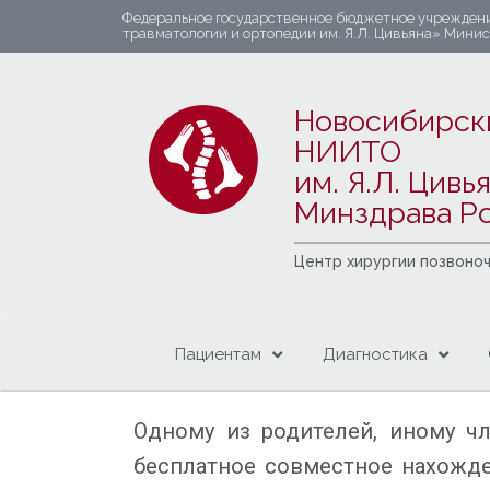
Федеральное государственное бюджетное учрежден
травматологии и ортопедии им. Я.Л. Цивьяна» Мини
Новосибирск
НИИТО
им. Я.Л. Цивь
Минздрава Р
Центр хирургии позвоно
Пациентам
Диагностика
Одному из родителей, иному ч
бесплатное совместное нахожде