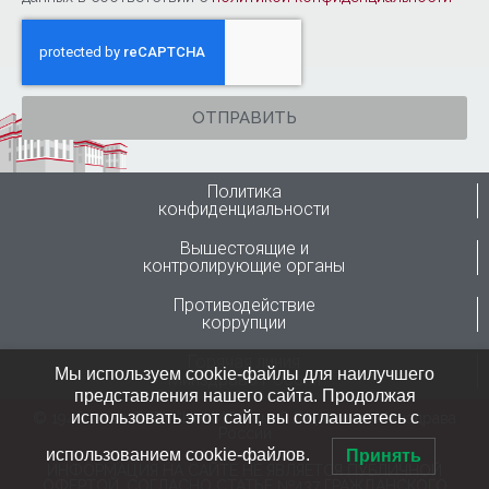
ОТПРАВИТЬ
Политика
конфиденциальности
Вышестоящие и
контролирующие органы
Противодействие
коррупции
Горячая линия
Мы используем cookie-файлы для наилучшего
Минздрава России
представления нашего сайта. Продолжая
использовать этот сайт, вы соглашаетесь с
© 1946-2024 ФГБУ “ННИИТО им. Я.Л.Цивьяна” Минздрава
России
использованием cookie-файлов.
Принять
ИНФОРМАЦИЯ НА САЙТЕ НЕ ЯВЛЯЕТСЯ ПУБЛИЧНОЙ
ОФЕРТОЙ, СОГЛАСНО СТАТЬЕ №437 ГРАЖДАНСКОГО