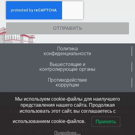
ОТПРАВИТЬ
Политика
конфиденциальности
Вышестоящие и
контролирующие органы
Противодействие
коррупции
Горячая линия
Мы используем cookie-файлы для наилучшего
Минздрава России
представления нашего сайта. Продолжая
использовать этот сайт, вы соглашаетесь с
© 1946-2024 ФГБУ “ННИИТО им. Я.Л.Цивьяна” Минздрава
России
использованием cookie-файлов.
Принять
ИНФОРМАЦИЯ НА САЙТЕ НЕ ЯВЛЯЕТСЯ ПУБЛИЧНОЙ
ОФЕРТОЙ, СОГЛАСНО СТАТЬЕ №437 ГРАЖДАНСКОГО
Подробнее…
КОДЕКСА РФ