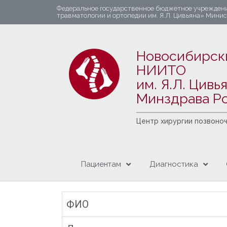
Федеральное государственное бюджетное учрежден
травматологии и ортопедии им. Я.Л. Цивьяна» Мини
Новосибирск
НИИТО
им. Я.Л. Цивь
Минздрава Р
Центр хирургии позвоно
Пациентам
Диагностика
ФИО