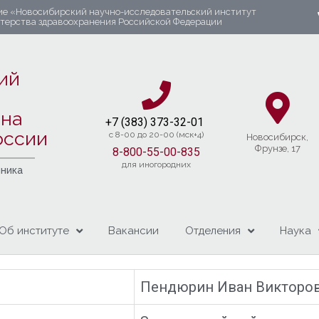
ие «Новосибирский научно-исследовательский институт
стерства здравоохранения Российской Федерации
ий
яна
+7 (383) 37
3-32-01​
оссии
c 8-00 до 20-00 (мск+4)
Новосибирcк,
Фрунзе, 17
8-800-55-00-835
для иногородних
чника
Об институте
Вакансии
Отделения
Наука
Пендюрин Иван Викторо