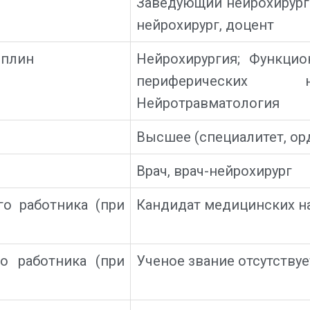
Заведующий нейрохирург
нейрохирург, доцент
иплин
Нейрохирургия; Функцио
периферических н
Нейротравматология
Высшее (специалитет, ор
Врач, врач-нейрохирург
го работника (при
Кандидат медицинских н
о работника (при
Ученое звание отсутствуе