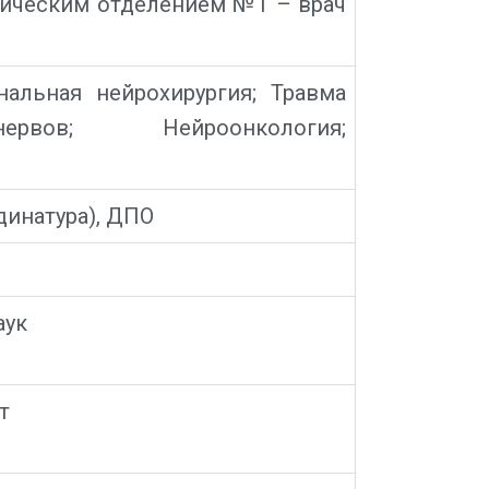
ическим отделением №1 – врач
нальная нейрохирургия; Травма
ервов; Нейроонкология;
динатура), ДПО
аук
т