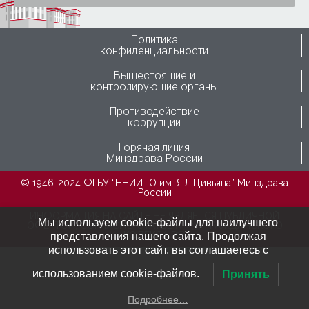
Политика
конфиденциальности
Вышестоящие и
контролирующие органы
Противодействие
коррупции
Горячая линия
Минздрава России
© 1946-2024 ФГБУ “ННИИТО им. Я.Л.Цивьяна” Минздрава
России
ИНФОРМАЦИЯ НА САЙТЕ НЕ ЯВЛЯЕТСЯ ПУБЛИЧНОЙ
Мы используем cookie-файлы для наилучшего
ОФЕРТОЙ, СОГЛАСНО СТАТЬЕ №437 ГРАЖДАНСКОГО
КОДЕКСА РФ
представления нашего сайта. Продолжая
использовать этот сайт, вы соглашаетесь с
использованием cookie-файлов.
Принять
Подробнее…