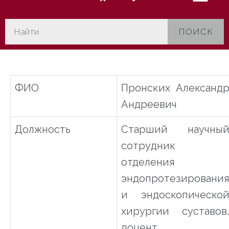
ПОИСК
ФИО
Пронских Александ
Андреевич
Должность
Старший научны
сотрудник
отделения
эндопротезировани
и эндоскопическо
хирургии суставов
доцент