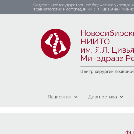
Федеральное государственное бюджетное учрежден
травматологии и ортопедии им. Я.Л. Цивьяна» Мини
Новосибирск
НИИТО
им. Я.Л. Цивь
Минздрава Р
Центр хирургии позвоно
Пациентам
Диагностика
ФГ