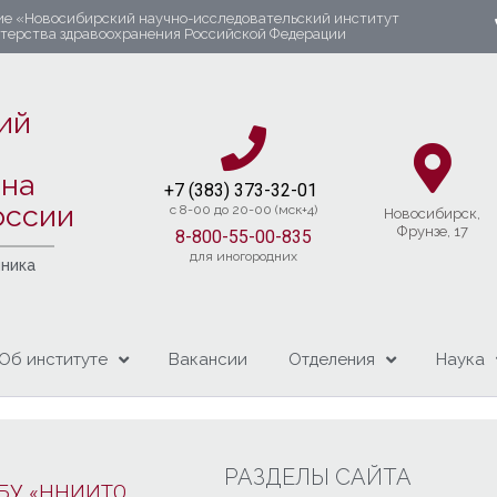
ие «Новосибирский научно-исследовательский институт
стерства здравоохранения Российской Федерации
ий
яна
+7 (383) 37
3-32-01​
оссии
c 8-00 до 20-00 (мск+4)
Новосибирcк,
Фрунзе, 17
8-800-55-00-835
для иногородних
чника
Об институте
Вакансии
Отделения
Наука
РАЗДЕЛЫ САЙТА
БУ «ННИИТО