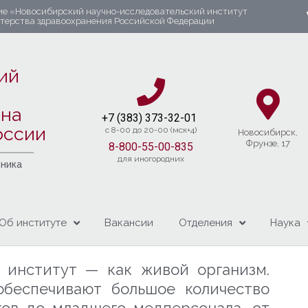
ие «Новосибирский научно-исследовательский институт
стерства здравоохранения Российской Федерации
ий
яна
+7 (383) 37
3-32-01​
оссии
c 8-00 до 20-00 (мск+4)
Новосибирcк,
Фрунзе, 17
8-800-55-00-835
для иногородних
чника
Об институте
Вакансии
Отделения
Наука
й институт — как живой организм.
беспечивают большое количество