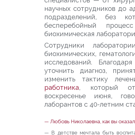
специалистов — от хирур
научных сотрудников до а
подразделений, без ко
бесперебойный проце
биохимическая лаборатори
Сотрудники лаборатор
биохимических, гематолог
исследований. Благодар
уточнить диагноз, прин
изменить тактику лече
работника
, который от
воскресенье июня, го
лаборантов с 40-летним с
— Любовь Николаевна, как вы оказал
— В детстве мечтала быть воспита