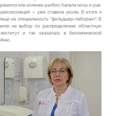
оранился или коленки разбил. Капала носы и уши,
ршеклассницей — уже ставила уколы. В итоге я
лище на специальность “фельдшер-лаборант”. В
ожили на выбор по распределению областную
нститут и так оказалась в биохимической
йчас.