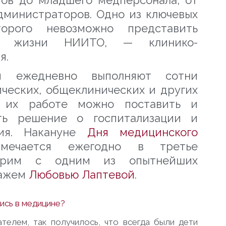
гов до младшего медперсонала, от
дминистраторов. Одно из ключевых
торого невозможно представить
сс жизни НИИТО, — клинико-
я.
ии ежедневно выполняют сотни
ических, общеклинических и других
я их работе можно поставить и
ять решение о госпитализации и
ния. Накануне
Дня медицинского
мечается ежегодно в третье
ворим с одним из опытнейших
тажем
Любовью Лаптевой
.
ись в медицине?
телем, так получилось, что всегда были дети