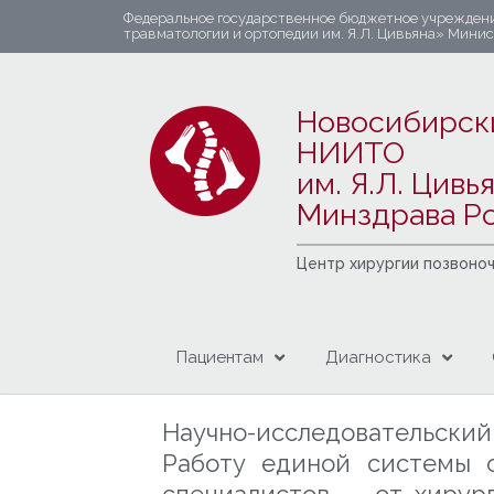
Федеральное государственное бюджетное учрежден
травматологии и ортопедии им. Я.Л. Цивьяна» Мини
Новосибирск
НИИТО
им. Я.Л. Цивь
Минздрава Р
Центр хирургии позвоно
Пациентам
Диагностика
Научно-исследовательски
Работу единой системы о