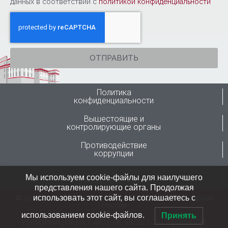
данных в соответствии с
политикой конфиденциальности
ОТПРАВИТЬ
Политика
конфиденциальности
Вышестоящие и
контролирующие органы
Противодействие
коррупции
Горячая линия
Мы используем cookie-файлы для наилучшего
Минздрава России
представления нашего сайта. Продолжая
использовать этот сайт, вы соглашаетесь с
© 1946-2024 ФГБУ “ННИИТО им. Я.Л.Цивьяна” Минздрава
России
использованием cookie-файлов.
Принять
ИНФОРМАЦИЯ НА САЙТЕ НЕ ЯВЛЯЕТСЯ ПУБЛИЧНОЙ