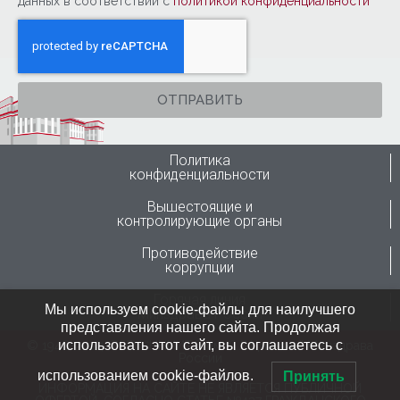
данных в соответствии с
политикой конфиденциальности
ОТПРАВИТЬ
Политика
конфиденциальности
Вышестоящие и
контролирующие органы
Противодействие
коррупции
Горячая линия
Мы используем cookie-файлы для наилучшего
Минздрава России
представления нашего сайта. Продолжая
использовать этот сайт, вы соглашаетесь с
© 1946-2024 ФГБУ “ННИИТО им. Я.Л.Цивьяна” Минздрава
России
использованием cookie-файлов.
Принять
ИНФОРМАЦИЯ НА САЙТЕ НЕ ЯВЛЯЕТСЯ ПУБЛИЧНОЙ