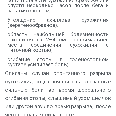
боли в области сухожилия сразу же или
спустя несколько часов после бега и
занятия спортом;
Утолщение ахиллова сухожилия
(веретенообразное).
область наибольшей болезненности
находится на 2–4 см проксимальнее
места соединения сухожилия с
пяточной костью;
сгибание стопы в голеностопном
суставе усиливает боль;
Описаны случаи спонтанного разрыва
сухожилия, когда появляются внезапные
сильные боли во время дорсального
сгибания стопы, слышимый ухом щелчок
или другой звук во время разрыва, после
чего пропадает сила в ноге.