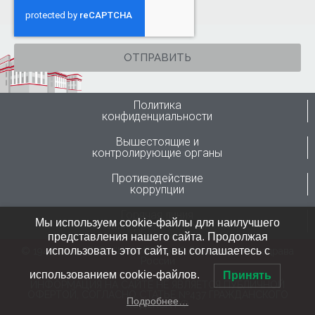
ОТПРАВИТЬ
Политика
конфиденциальности
Вышестоящие и
контролирующие органы
Противодействие
коррупции
Горячая линия
Мы используем cookie-файлы для наилучшего
Минздрава России
представления нашего сайта. Продолжая
использовать этот сайт, вы соглашаетесь с
© 1946-2024 ФГБУ “ННИИТО им. Я.Л.Цивьяна” Минздрава
России
использованием cookie-файлов.
Принять
ИНФОРМАЦИЯ НА САЙТЕ НЕ ЯВЛЯЕТСЯ ПУБЛИЧНОЙ
ОФЕРТОЙ, СОГЛАСНО СТАТЬЕ №437 ГРАЖДАНСКОГО
Подробнее…
КОДЕКСА РФ