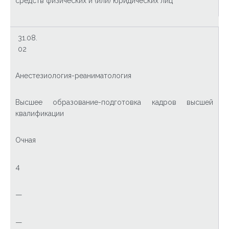
средств физических и (или) юридических лиц
31.08.
02
Анестезиология-реаниматология
Высшее образование-подготовка кадров высшей
квалификации
Очная
4
—
—