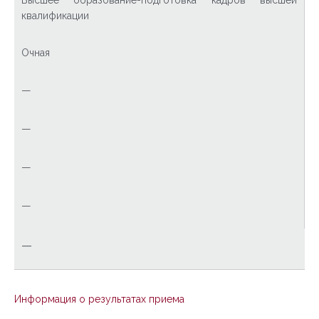
Высшее образование-подготовка кадров высшей
квалификации
Очная
—
—
—
—
—
Информация о результатах приема