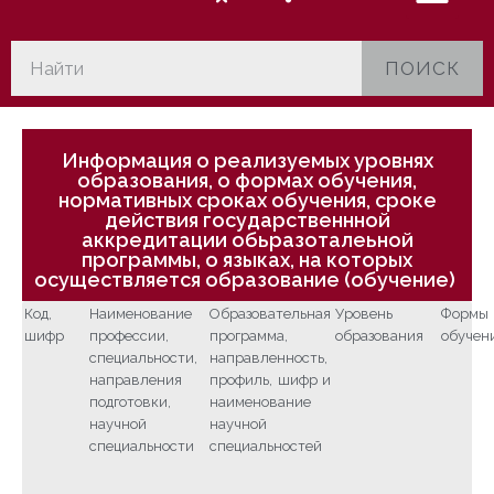
ПОИСК
Информация о реализуемых уровнях
образования, о формах обучения,
нормативных сроках обучения, сроке
действия государственнной
аккредитации обьразоталеьной
программы, о языках, на которых
осуществляется образование (обучение)
Код,
Наименование
Образовательная
Уровень
Формы
шифр
профессии,
программа,
образования
обучен
специальности,
направленность,
направления
профиль, шифр и
подготовки,
наименование
научной
научной
специальности
специальностей