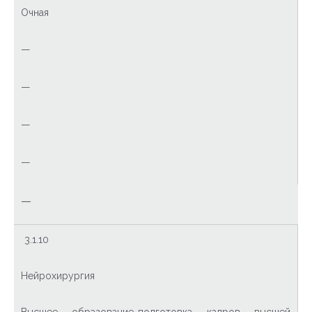
Очная
—
—
—
—
—
3.1.10
Нейрохирургия