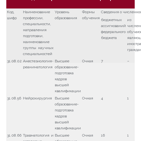
Код,
Наименование
Уровень
Формы
Сведения о численнос
шифр
профессии,
образования
обучения
бюджетных
из 
специальности,
ассигнований
числен
направления
федерального
обучаю
подготовки,
бюджета
являющ
наименование
иностр
группы научных
гражда
специальностей
31.08.02
Анестезиология-
Высшее
Очная
7
–
реаниматология
образование-
подготовка
кадров
высшей
квалификации
31.08.56
Нейрохирургия
Высшее
Очная
4
1
образование-
подготовка
кадров
высшей
квалификации
31.08.66
Травматология и
Высшее
Очная
16
1