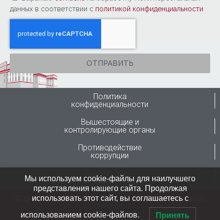
данных в соответствии с
политикой конфиденциальности
ОТПРАВИТЬ
Политика
конфиденциальности
Вышестоящие и
контролирующие органы
Противодействие
коррупции
Горячая линия
Мы используем cookie-файлы для наилучшего
Минздрава России
представления нашего сайта. Продолжая
использовать этот сайт, вы соглашаетесь с
© 1946-2024 ФГБУ “ННИИТО им. Я.Л.Цивьяна” Минздрава
России
использованием cookie-файлов.
Принять