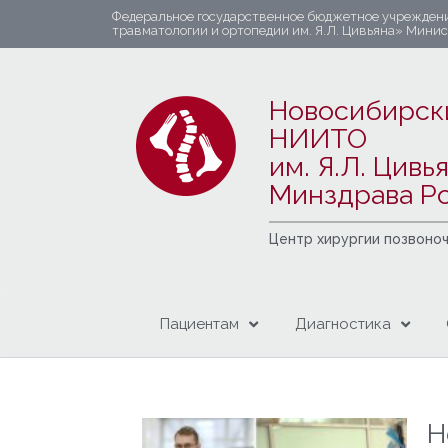
Федеральное государственное бюджетное учрежден
травматологии и ортопедии им. Я.Л. Цивьяна» Мини
Новосибирск
НИИТО
им. Я.Л. Цивь
Минздрава Р
Центр хирургии позвоно
Пациентам
Диагностика
Н