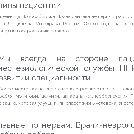
пины пациентки
тельница Новосибирска Ирина Зайцева не первый раз про
. Я.Л. Цивьяна Минздрава России. Около года назад в
оводили артроскопию правого
Мы всегда на стороне пацие
нестезиологической службы Н
азвитии специальности
бочее место врача-анестезиолога-реаниматолога — слов
рабля: мониторы, датчики, аппараты жизнеобеспечения. 
ерацию, которая улучшит или спасёт жизнь человека, анест
лавные по нервам. Врачи-неврол