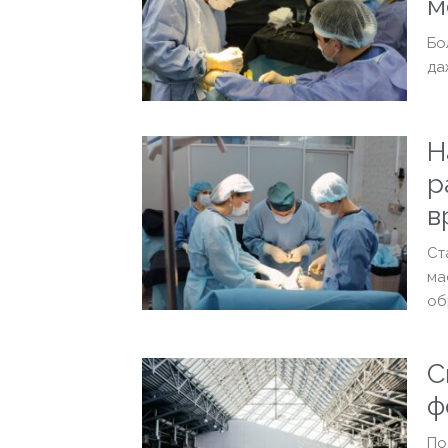
м
Бо
да
Н
р
в
Ст
ма
об
С
ф
По