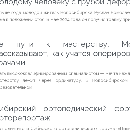
олодому человеку с грубой дефо
льше года молодой житель Новосибирска Руслан Ермолаев
же в положении стоя. В мае 2024 года он получил травму пр
а пути к мастерству. Мо
ассказывают, как учатся опериро
рачами
ать высококвалифицированным специалистом — мечта каждог
стерству лежит через ординатуру. В Новосибирском
разовательном
ибирский ортопедический фо
оторепортаж
дводим итоги Сибирского ортопедического форума («Цивья