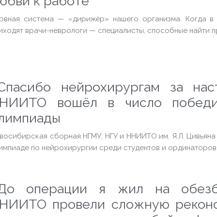
юбви к работе
рвная система — «дирижёр» нашего организма. Когда в
иходят врачи-неврологи — специалисты, способные найти п
Спасибо нейрохирургам за наст
НИИТО вошёл в число победи
лимпиады
восибирская сборная НГМУ, НГУ и ННИИТО им. Я.Л. Цивьян
импиаде по нейрохирургии среди студентов и ординаторов
До операции я жил на обезб
НИИТО провели сложную реконс