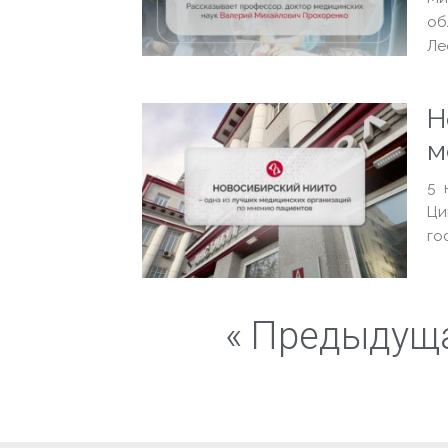
об
Ле
Н
м
5 
Ци
го
« Предыдущ