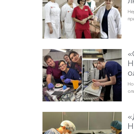
л
Не
пр
«
Н
о
Но
ол
«
Н