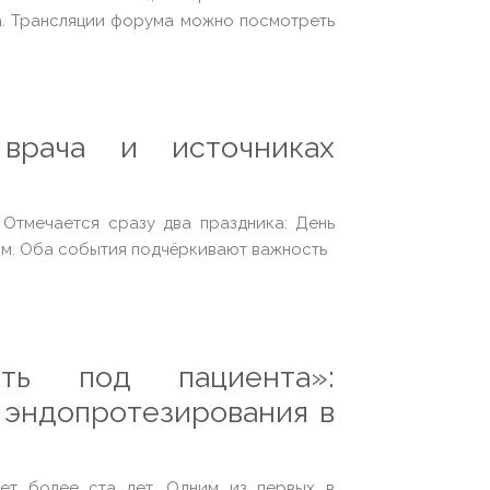
а. Трансляции форума можно посмотреть
врача и источниках
 Отмечается сразу два праздника: День
м. Оба события подчёркивают важность
ть под пациента»:
эндопротезирования в
ет более ста лет. Одним из первых в