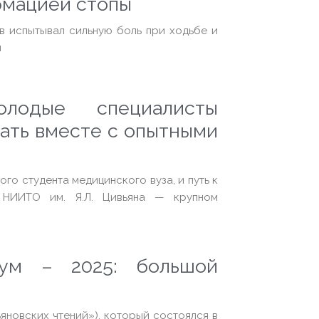
рмацией стопы
 испытывал сильную боль при ходьбе и
и
лодые специалисты
вать вместе с опытными
о студента медицинского вуза, и путь к
 НИИТО им. Я.Л. Цивьяна — крупном
рум – 2025: большой
новских чтений»), который состоялся в