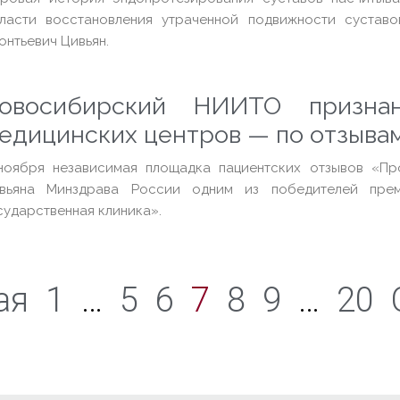
ласти восстановления утраченной подвижности суставо
онтьевич Цивьян.
овосибирский НИИТО призна
едицинских центров — по отзыва
ноября независимая площадка пациентских отзывов «Пр
вьяна Минздрава России одним из победителей пре
сударственная клиника».
ая
1
…
5
6
7
8
9
…
20