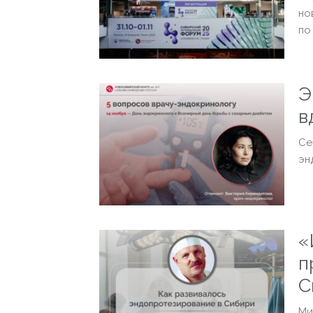
но
по
Э
в
Се
эн
«
п
С
Ми