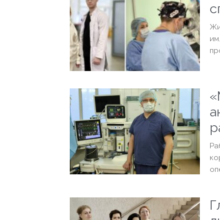
с
Жи
им
пр
«
а
р
Ра
ко
оп
Г