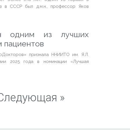
в в СССР был д.м.н., профессор Яков
н одним из лучших
м пациентов
оДокторов» признала ННИИТО им. Я.Л.
мии 2025 года в номинации «Лучшая
Следующая »