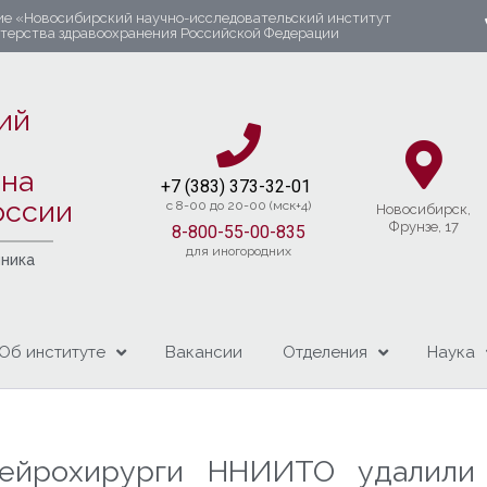
ие «Новосибирский научно-исследовательский институт
стерства здравоохранения Российской Федерации
ий
яна
+7 (383) 37
3-32-01​
оссии
c 8-00 до 20-00 (мск+4)
Новосибирcк,
Фрунзе, 17
8-800-55-00-835
для иногородних
чника
Об институте
Вакансии
Отделения
Наука
ейрохирурги ННИИТО удалили