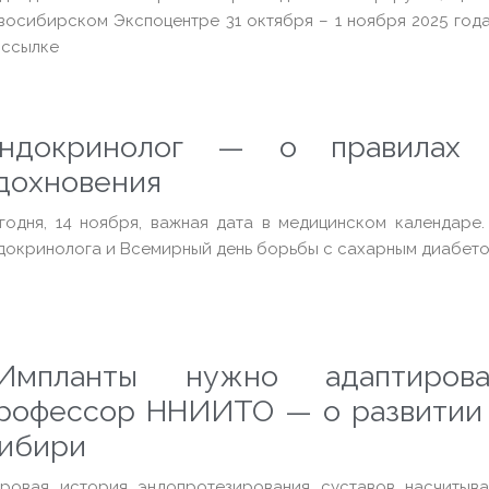
восибирском Экспоцентре 31 октября – 1 ноября 2025 год
 ссылке
ндокринолог — о правилах 
дохновения
годня, 14 ноября, важная дата в медицинском календаре.
докринолога и Всемирный день борьбы с сахарным диабето
Импланты нужно адаптирова
рофессор ННИИТО — о развитии 
ибири
ровая история эндопротезирования суставов насчитыва