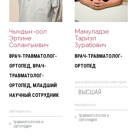
Чындын–оол
Мамуладзе
Эртине
Тариэл
Солангыевич
Зурабович
ВРАЧ-ТРАВМАТОЛОГ-
ВРАЧ-ТРАВМАТОЛОГ-
ОРТОПЕД, ВРАЧ-
ОРТОПЕД
ТРАВМАТОЛОГ-
квалификационная категория
ОРТОПЕД, МЛАДШИЙ
ВЫСШАЯ
НАУЧНЫЙ СОТРУДНИК
cертификаты
cертификаты
травматология и
ортопедия
травматология и
ортопедия